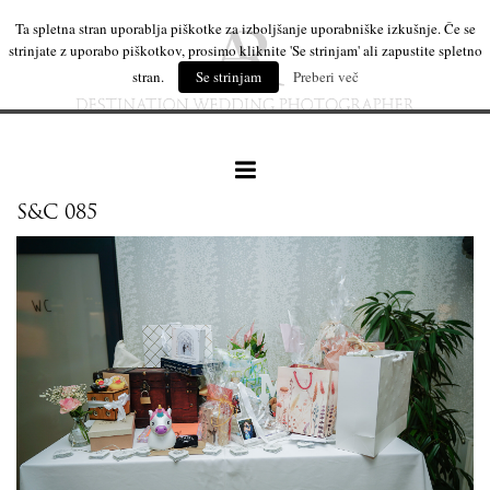
Ta spletna stran uporablja piškotke za izboljšanje uporabniške izkušnje. Če se
strinjate z uporabo piškotkov, prosimo kliknite 'Se strinjam' ali zapustite spletno
stran.
Se strinjam
Preberi več
S&C 085
naše delo
leseni izdelki
mi