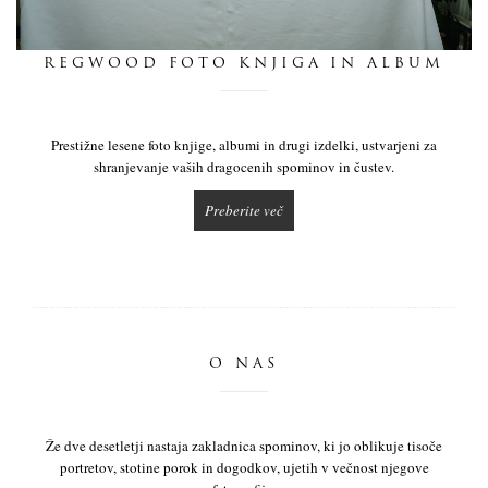
dnevnik
REGWOOD FOTO KNJIGA IN ALBUM
pišite nam
Prestižne lesene foto knjige, albumi in drugi izdelki, ustvarjeni za
shranjevanje vaših dragocenih spominov in čustev.
Preberite več
O NAS
Že dve desetletji nastaja zakladnica spominov, ki jo oblikuje tisoče
portretov, stotine porok in dogodkov, ujetih v večnost njegove