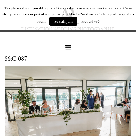
Ta spletna stran uporablja piškotke za izboljšanje uporabniške izkušnje. Če se
strinjate z uporabo piškotkov, prosimo kliknite 'Se strinjam' ali zapustite spletno
stran.
Se strinjam
Preberi več
S&C 087
naše delo
leseni izdelki
mi