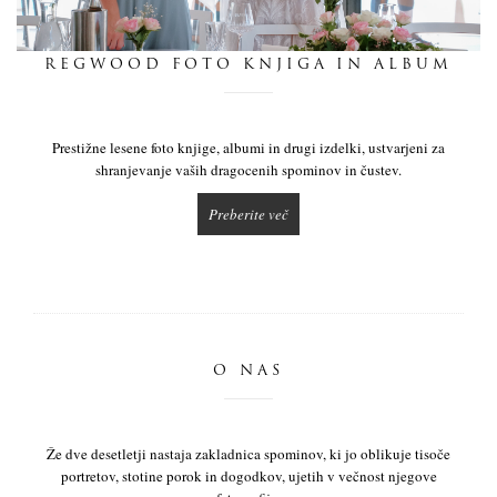
dnevnik
REGWOOD FOTO KNJIGA IN ALBUM
pišite nam
Prestižne lesene foto knjige, albumi in drugi izdelki, ustvarjeni za
shranjevanje vaših dragocenih spominov in čustev.
Preberite več
O NAS
Že dve desetletji nastaja zakladnica spominov, ki jo oblikuje tisoče
portretov, stotine porok in dogodkov, ujetih v večnost njegove