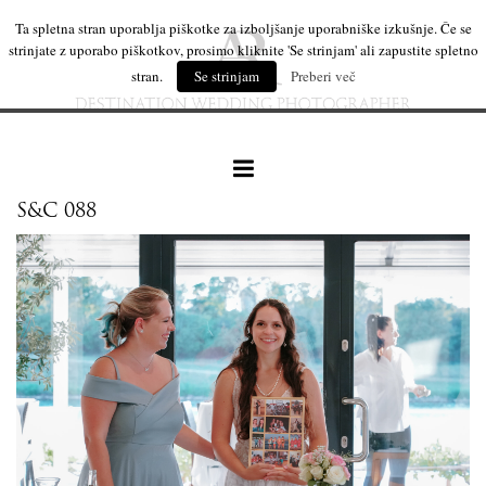
Ta spletna stran uporablja piškotke za izboljšanje uporabniške izkušnje. Če se
strinjate z uporabo piškotkov, prosimo kliknite 'Se strinjam' ali zapustite spletno
stran.
Se strinjam
Preberi več
S&C 088
naše delo
leseni izdelki
mi