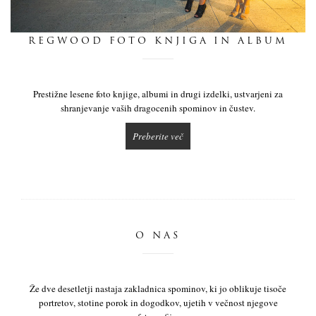
dnevnik
REGWOOD FOTO KNJIGA IN ALBUM
pišite nam
Prestižne lesene foto knjige, albumi in drugi izdelki, ustvarjeni za
shranjevanje vaših dragocenih spominov in čustev.
Preberite več
O NAS
Že dve desetletji nastaja zakladnica spominov, ki jo oblikuje tisoče
portretov, stotine porok in dogodkov, ujetih v večnost njegove