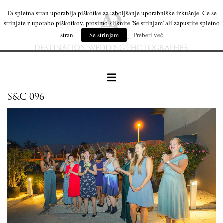
Ta spletna stran uporablja piškotke za izboljšanje uporabniške izkušnje. Če se
strinjate z uporabo piškotkov, prosimo kliknite 'Se strinjam' ali zapustite spletno
stran.
Se strinjam
Preberi več
S&C 096
naše delo
leseni izdelki
mi