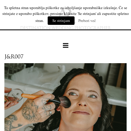
Ta spletna stran uporablja piškotke za izboljšanje uporabniške izkušnje. Če se
strinjate z uporabo piškotkov, prosimo kliknite 'Se strinjam' ali zapustite spletno
stran.
Se strinjam
Preberi več
J&R007
naše delo
leseni izdelki
mi