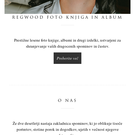
dnevnik
REGWOOD FOTO KNJIGA IN ALBUM
pišite nam
Prestižne lesene foto knjige, albumi in drugi izdelki, ustvarjeni za
shranjevanje vaših dragocenih spominov in čustev.
Preberite več
O NAS
Že dve desetletji nastaja zakladnica spominov, ki jo oblikuje tisoče
portretov, stotine porok in dogodkov, ujetih v večnost njegove