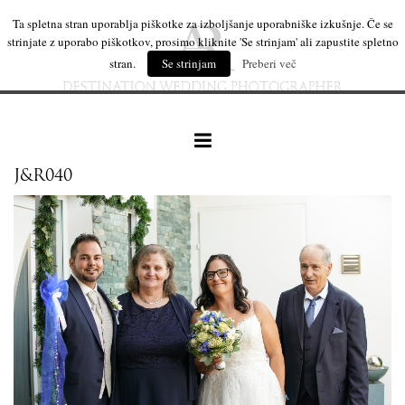
Ta spletna stran uporablja piškotke za izboljšanje uporabniške izkušnje. Če se
strinjate z uporabo piškotkov, prosimo kliknite 'Se strinjam' ali zapustite spletno
stran.
Se strinjam
Preberi več
J&R040
naše delo
leseni izdelki
mi