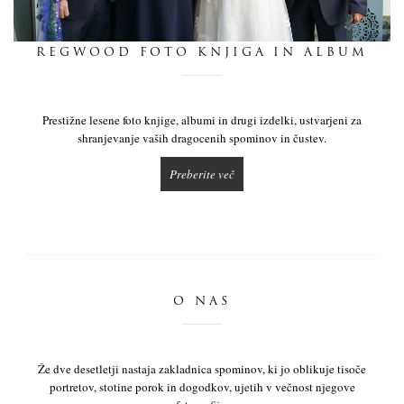
dnevnik
REGWOOD FOTO KNJIGA IN ALBUM
pišite nam
Prestižne lesene foto knjige, albumi in drugi izdelki, ustvarjeni za
shranjevanje vaših dragocenih spominov in čustev.
Preberite več
O NAS
Že dve desetletji nastaja zakladnica spominov, ki jo oblikuje tisoče
portretov, stotine porok in dogodkov, ujetih v večnost njegove