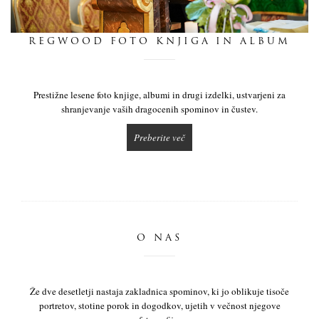
dnevnik
REGWOOD FOTO KNJIGA IN ALBUM
pišite nam
Prestižne lesene foto knjige, albumi in drugi izdelki, ustvarjeni za
shranjevanje vaših dragocenih spominov in čustev.
Preberite več
O NAS
Že dve desetletji nastaja zakladnica spominov, ki jo oblikuje tisoče
portretov, stotine porok in dogodkov, ujetih v večnost njegove