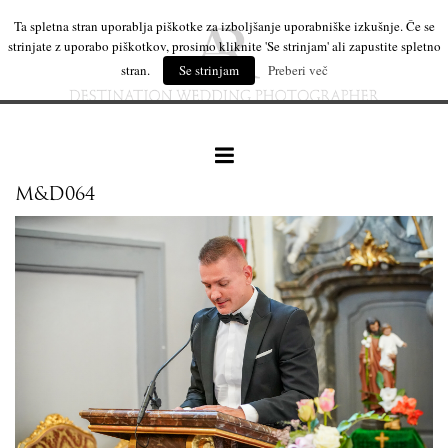
Ta spletna stran uporablja piškotke za izboljšanje uporabniške izkušnje. Če se
strinjate z uporabo piškotkov, prosimo kliknite 'Se strinjam' ali zapustite spletno
stran.
Se strinjam
Preberi več
M&D064
naše delo
leseni izdelki
mi